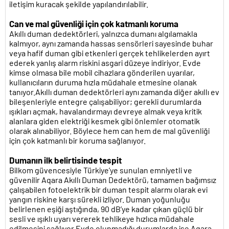
iletişim kuracak şekilde yapılandırılabilir.
Can ve mal güvenliği için çok katmanlı koruma
Akıllı duman dedektörleri, yalnızca dumanı algılamakla
kalmıyor, aynı zamanda hassas sensörleri sayesinde buhar
veya hafif duman gibi etkenleri gerçek tehlikelerden ayırt
ederek yanlış alarm riskini asgari düzeye indiriyor. Evde
kimse olmasa bile mobil cihazlara gönderilen uyarılar,
kullanıcıların duruma hızla müdahale etmesine olanak
tanıyor.Akıllı duman dedektörleri aynı zamanda diğer akıllı ev
bileşenleriyle entegre çalışabiliyor; gerekli durumlarda
ışıkları açmak, havalandırmayı devreye almak veya kritik
alanlara giden elektriği kesmek gibi önlemler otomatik
olarak alınabiliyor. Böylece hem can hem de mal güvenliği
için çok katmanlı bir koruma sağlanıyor.
Dumanın ilk belirtisinde tespit
Bilkom güvencesiyle Türkiye’ye sunulan emniyetli ve
güvenilir Aqara Akıllı Duman Dedektörü, tamamen bağımsız
çalışabilen fotoelektrik bir duman tespit alarmı olarak evi
yangın riskine karşı sürekli izliyor. Duman yoğunluğu
belirlenen eşiği aştığında, 90 dB’ye kadar çıkan güçlü bir
sesli ve ışıklı uyarı vererek tehlikeye hızlıca müdahale
edilmesini sağlıyor.Evde olunmadığı durumlarda ise Aqara