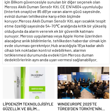
için Bilkom güvencesiyle sunulan bir diğer seçenek olan
Meross Akıllı Duman Sensör Kiti, CE EN14604 uyumluluğu
(Intertek onaylı) ve 85 dB’ye varan alarm gücü sayesinde,
evinizi duman tehlikesine karşı etkin biçimde
koruyor.Meross Akıllı Duman Sensör Kiti, aşırı sıcaklık tespit
etme özelliği sayesinde 54–70℃ aralığında kritik bir yükseliş
olduğunda da alarm vererek ek bir güvenlik katmanı
sunuyor. Meross uygulaması veya Apple Home üzerinden
alacağınız anlık bildirimlerle, tehlikeden haberdar olmak için
evde olunması gerekmiyor.Hub aracılığıyla 16’ya kadar akıllı
cihazı tek noktadan kontrol edebilirken, alarmın
tetiklenmesi durumunda evdeki tüm Meross duman
dedektörlerinin aynı anda uyarı vermesi sağlanabiliyor.
LİPOENZİM TEKNOLOJİSİYLE
WINDEUROPE 2025’TE
GÜZELLİK VE BİLİM
TÜREB’DEN TÜRKİYE’NİN