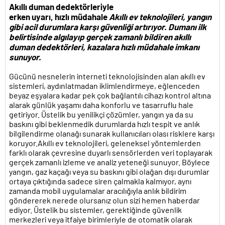
Akıllı duman dedektörleriyle
erken uyarı, hızlı müdahale
Akıllı ev teknolojileri, yangın
gibi acil durumlara karşı güvenliği artırıyor. Dumanı ilk
belirtisinde algılayıp gerçek zamanlı bildiren akıllı
duman dedektörleri, kazalara hızlı müdahale imkanı
sunuyor.
Gücünü nesnelerin interneti teknolojisinden alan akıllı ev
sistemleri, aydınlatmadan iklimlendirmeye, eğlenceden
beyaz eşyalara kadar pek çok bağlantılı cihazı kontrol altına
alarak günlük yaşamı daha konforlu ve tasarruflu hale
getiriyor. Üstelik bu yenilikçi çözümler, yangın ya da su
baskını gibi beklenmedik durumlarda hızlı tespit ve anlık
bilgilendirme olanağı sunarak kullanıcıları olası risklere karşı
koruyor.Akıllı ev teknolojileri, geleneksel yöntemlerden
farklı olarak çevresine duyarlı sensörlerden veri toplayarak
gerçek zamanlı izleme ve analiz yeteneği sunuyor. Böylece
yangın, gaz kaçağı veya su baskını gibi olağan dışı durumlar
ortaya çıktığında sadece siren çalmakla kalmıyor, aynı
zamanda mobil uygulamalar aracılığıyla anlık bildirim
göndererek nerede olursanız olun sizi hemen haberdar
ediyor. Üstelik bu sistemler, gerektiğinde güvenlik
merkezleri veya itfaiye birimleriyle de otomatik olarak