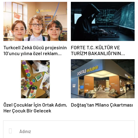
BULUŞUYOR
RÜZGAR SEKTÖRÜNE
YÖNELİK GÜÇLÜ ÇAĞRI
Turkcell Zekâ Gücü projesinin
FORTE T.C. KÜLTÜR VE
10’uncu yılına özel reklam
TURİZM BAKANLIĞI’NIN
filmi yayında
SİBER GÜVENLİĞİ İÇİN STM
İLE İŞ BİRLİĞİ YAPTI
Özel Çocuklar İçin Ortak Adım,
Doğtaş’tan Milano Çıkartması
Her Çocuk Bir Gelecek