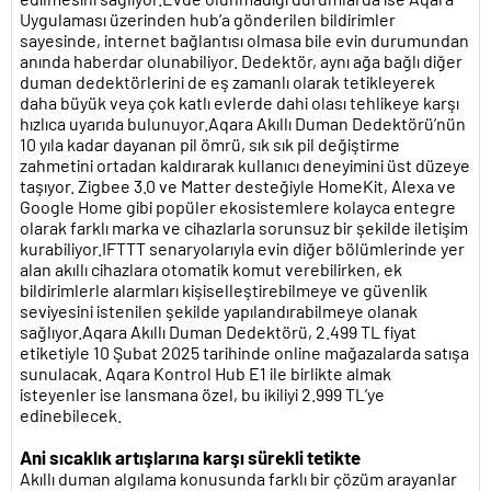
Uygulaması üzerinden hub’a gönderilen bildirimler
sayesinde, internet bağlantısı olmasa bile evin durumundan
anında haberdar olunabiliyor. Dedektör, aynı ağa bağlı diğer
duman dedektörlerini de eş zamanlı olarak tetikleyerek
daha büyük veya çok katlı evlerde dahi olası tehlikeye karşı
hızlıca uyarıda bulunuyor.Aqara Akıllı Duman Dedektörü’nün
10 yıla kadar dayanan pil ömrü, sık sık pil değiştirme
zahmetini ortadan kaldırarak kullanıcı deneyimini üst düzeye
taşıyor. Zigbee 3.0 ve Matter desteğiyle HomeKit, Alexa ve
Google Home gibi popüler ekosistemlere kolayca entegre
olarak farklı marka ve cihazlarla sorunsuz bir şekilde iletişim
kurabiliyor.IFTTT senaryolarıyla evin diğer bölümlerinde yer
alan akıllı cihazlara otomatik komut verebilirken, ek
bildirimlerle alarmları kişiselleştirebilmeye ve güvenlik
seviyesini istenilen şekilde yapılandırabilmeye olanak
sağlıyor.Aqara Akıllı Duman Dedektörü, 2.499 TL fiyat
etiketiyle 10 Şubat 2025 tarihinde online mağazalarda satışa
sunulacak. Aqara Kontrol Hub E1 ile birlikte almak
isteyenler ise lansmana özel, bu ikiliyi 2.999 TL’ye
edinebilecek.
Ani sıcaklık artışlarına karşı sürekli tetikte
Akıllı duman algılama konusunda farklı bir çözüm arayanlar