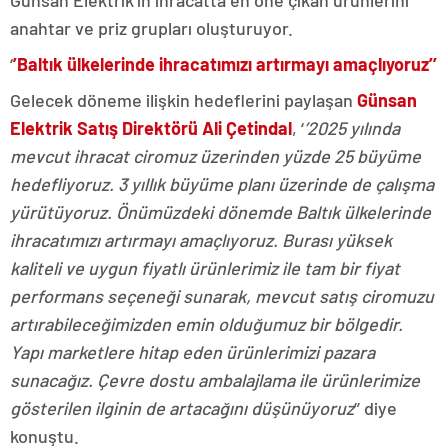
Günsan Elektrik’in ihracatta en öne çıkan ürünlerini
anahtar ve priz grupları oluşturuyor.
‘
’Baltık ülkelerinde ihracatımızı artırmayı amaçlıyoruz’’
Gelecek döneme ilişkin hedeflerini paylaşan
Günsan
Elektrik Satış Direktörü Ali Çetindal
, ‘
’2025 yılında
mevcut ihracat ciromuz üzerinden yüzde 25 büyüme
hedefliyoruz. 3 yıllık büyüme planı üzerinde de çalışma
yürütüyoruz. Önümüzdeki dönemde Baltık ülkelerinde
ihracatımızı artırmayı amaçlıyoruz. Burası yüksek
kaliteli ve uygun fiyatlı ürünlerimiz ile tam bir fiyat
performans seçeneği sunarak, mevcut satış ciromuzu
artırabileceğimizden emin olduğumuz bir bölgedir.
Yapı marketlere hitap eden ürünlerimizi pazara
sunacağız. Çevre dostu ambalajlama ile ürünlerimize
gösterilen ilginin de artacağını düşünüyoruz
’’ diye
konuştu.