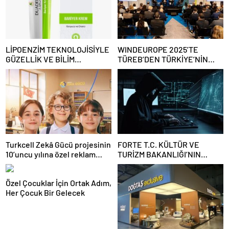
LİPOENZİM TEKNOLOJİSİYLE
WINDEUROPE 2025’TE
GÜZELLİK VE BİLİM
TÜREB’DEN TÜRKİYE’NİN
BULUŞUYOR
RÜZGAR SEKTÖRÜNE
YÖNELİK GÜÇLÜ ÇAĞRI
Turkcell Zekâ Gücü projesinin
FORTE T.C. KÜLTÜR VE
10’uncu yılına özel reklam
TURİZM BAKANLIĞI’NIN
filmi yayında
SİBER GÜVENLİĞİ İÇİN STM
İLE İŞ BİRLİĞİ YAPTI
Özel Çocuklar İçin Ortak Adım,
Her Çocuk Bir Gelecek