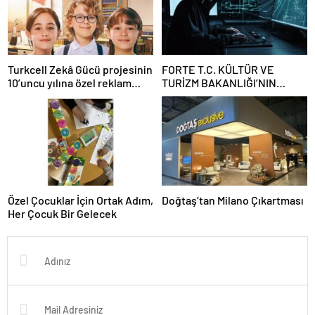
Turkcell Zekâ Gücü projesinin
FORTE T.C. KÜLTÜR VE
10’uncu yılına özel reklam
TURİZM BAKANLIĞI’NIN
filmi yayında
SİBER GÜVENLİĞİ İÇİN STM
İLE İŞ BİRLİĞİ YAPTI
Özel Çocuklar İçin Ortak Adım,
Doğtaş’tan Milano Çıkartması
Her Çocuk Bir Gelecek