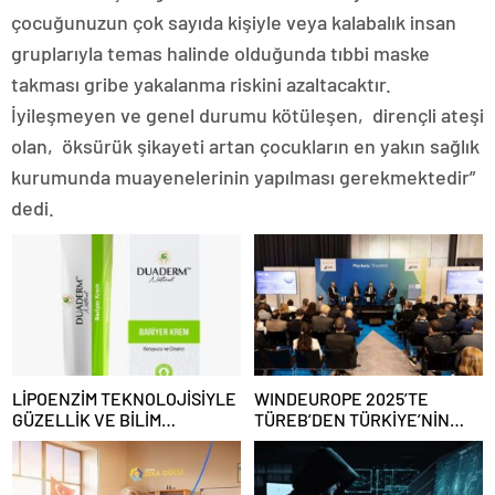
çocuğunuzun çok sayıda kişiyle veya kalabalık insan
gruplarıyla temas halinde olduğunda tıbbi maske
takması gribe yakalanma riskini azaltacaktır.
İyileşmeyen ve genel durumu kötüleşen, dirençli ateşi
olan, öksürük şikayeti artan çocukların en yakın sağlık
kurumunda muayenelerinin yapılması gerekmektedir”
dedi.
LİPOENZİM TEKNOLOJİSİYLE
WINDEUROPE 2025’TE
GÜZELLİK VE BİLİM
TÜREB’DEN TÜRKİYE’NİN
BULUŞUYOR
RÜZGAR SEKTÖRÜNE
YÖNELİK GÜÇLÜ ÇAĞRI