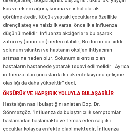
dirençli ateş, boğaz ağrısı, baş ağrısı, öksürük, yaygın
kas ve eklem ağrısı, kusma ve ishal olarak
görülmektedir. Küçük yaştaki çocuklarda özellikle
dirençli ateş ve halsizlik varsa, öncelikle influenza
düşünülmelidir. Influenza akciğerlere bulaşarak
zatürrey (pnömoni) neden olabilir. Bu durumda ciddi
solunum sıkıntısı ve hastanın oksijen ihtiyacının
artmasına neden olur. Solunum sıkıntısı olan
hastaların hastanede yatarak tedavi edilmelidir. Ayrıca
influenza olan çocuklarda kulak enfeksiyonu gelişme
olasılığı da daha yüksektir” dedi.
ÖKSÜRÜK VE HAPŞIRIK YOLUYLA BULAŞABİLİR
Hastalığın nasıl bulaştığını anlatan Doç. Dr.
Sönmezgöz, “İnfluenza da bulaştırıcılık semptomlar
başlamadan başlamakta ve temas eden sağlıklı
çocuklar kolayca enfekte olabilmektedir. İnfluenza