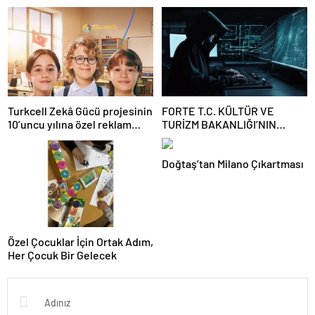
BULUŞUYOR
RÜZGAR SEKTÖRÜNE
YÖNELİK GÜÇLÜ ÇAĞRI
Turkcell Zekâ Gücü projesinin
FORTE T.C. KÜLTÜR VE
10’uncu yılına özel reklam
TURİZM BAKANLIĞI’NIN
filmi yayında
SİBER GÜVENLİĞİ İÇİN STM
İLE İŞ BİRLİĞİ YAPTI
Doğtaş’tan Milano Çıkartması
Özel Çocuklar İçin Ortak Adım,
Her Çocuk Bir Gelecek