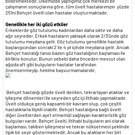
bildirilmektedir. Ülkemizde yaptığımız çok merkezli bir
çalışmanın sonuçlarına göre, tüm üveit hastalarımızın yüzde
25’ini Behçet üveiti olan hastalar oluşturmaktadır.
Genellikle her iki gözü etkiler
Erkeklerde göz tutulumu kadınlardan daha sıktır ve daha
ağır seyreder. Erkek hastaların yaklaşık olarak 2/3’ünde göz
tutulumu meydana gelir. Göz tutulumu genellikle hastalık
başlangıcından sonraki 2 ile 4 yıl içinde meydana gelir. Ancak
Behçet hastalığı tanısı bazen göz hastalığının başlaması ile
birlikte konulur. Bunun sebebi daha önceden mevcut olan
ağızda aft gibi bulguların hastalar tarafından
önemsenmeyip, hekime başvurmamalarıdır.
Behçet hastalığı gözde üveit denilen, tekrarlayan ataklar ve
iyileşme dönemleri ile seyreden göz içi iltihabı yapmaktadır.
Üveit oldukça geniş kapsamlı bir kavram olup, çok çeşitli
hastalıklarla ilişkili olabilir. Behçet hastalığına bağlı üveiti
diğer üveitlerden ayırt etmemizi sağlayan karakteristik göz
bulguları vardır. Behçet üveiti, iltihabi bulguların ani olarak
başlaması, takiben iyileşmesi ve tekrar nüksetmesi şeklinde
tipik bir seyir göstermektedir. Ancak bu atakların her biri