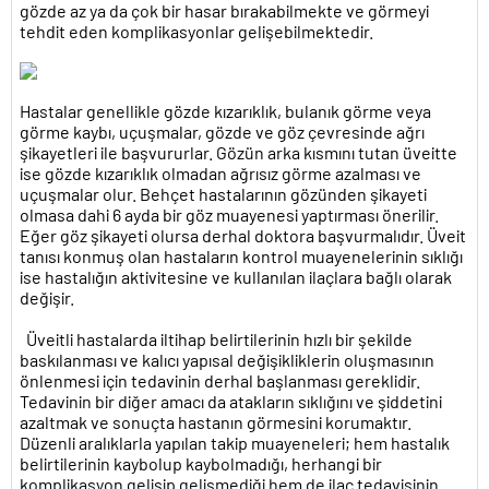
gözde az ya da çok bir hasar bırakabilmekte ve görmeyi
tehdit eden komplikasyonlar gelişebilmektedir.
Hastalar genellikle gözde kızarıklık, bulanık görme veya
görme kaybı, uçuşmalar, gözde ve göz çevresinde ağrı
şikayetleri ile başvururlar. Gözün arka kısmını tutan üveitte
ise gözde kızarıklık olmadan ağrısız görme azalması ve
uçuşmalar olur. Behçet hastalarının gözünden şikayeti
olmasa dahi 6 ayda bir göz muayenesi yaptırması önerilir.
Eğer göz şikayeti olursa derhal doktora başvurmalıdır. Üveit
tanısı konmuş olan hastaların kontrol muayenelerinin sıklığı
ise hastalığın aktivitesine ve kullanılan ilaçlara bağlı olarak
değişir.
Üveitli hastalarda iltihap belirtilerinin hızlı bir şekilde
baskılanması ve kalıcı yapısal değişikliklerin oluşmasının
önlenmesi için tedavinin derhal başlanması gereklidir.
Tedavinin bir diğer amacı da atakların sıklığını ve şiddetini
azaltmak ve sonuçta hastanın görmesini korumaktır.
Düzenli aralıklarla yapılan takip muayeneleri; hem hastalık
belirtilerinin kaybolup kaybolmadığı, herhangi bir
komplikasyon gelişip gelişmediği hem de ilaç tedavisinin