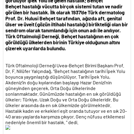
görülüyor
İpek Yolu ile gelen hastalık; Behçet
Behçet hastalığı vücutta birçok sistemi tutan ve nadir
görülen bir hastalık. İlk olarak 1937’de Türk dermatolog
Prof. Dr. Hulusi Behçet tarafından, ağızda aft, genital
ülser ve üveit (gözün iltihabi hastalığı) birlikteliği olan bir
sendrom olarak tanımlandığı için onun adı ile anılıyor.
Türk Oftalmoloji Derneği, Behçet hastalığının en çok
görüldüğü ülkelerden birinin Türkiye olduğunun altını
çizerek uyarılarda bulundu.
Türk Oftalmoloji Derneği Uvea-Behçet Birimi Başkanı Prof.
Dr. F. Nilüfer Yalçındağ, “Behçet hastalığının tarihi İpek Yolu
boyunca yaygınlaştığı düşünülüyor. Tarihi İpek Yolu,
Akdeniz’in doğu kıyılarından başlayıp Hazar Denizi’nin
güneyinden geçerek, Orta Doğu ülkelerinde
sonlanmaktadır. Günümüzde hastalığın en sık görüldüğü
ülkeler; Türkiye, Uzak Doğu ve Orta Doğu ülkeleridir. Bu
ülkeler arasında da en sık ülkemizde görülmektedir.
Hastalık kadın ve erkekleri eşit oranda tutuyor ve en sık 20-
40 arası yaşlarda karşımıza çıkıyor. Genç nüfusu etkilemesi
nedeniyle önemli bir hastalık. ” dedi.