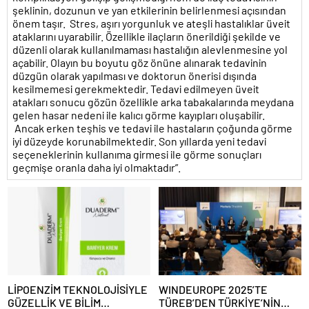
şeklinin, dozunun ve yan etkilerinin belirlenmesi açısından
önem taşır. Stres, aşırı yorgunluk ve ateşli hastalıklar üveit
ataklarını uyarabilir. Özellikle ilaçların önerildiği şekilde ve
düzenli olarak kullanılmaması hastalığın alevlenmesine yol
açabilir. Olayın bu boyutu göz önüne alınarak tedavinin
düzgün olarak yapılması ve doktorun önerisi dışında
kesilmemesi gerekmektedir. Tedavi edilmeyen üveit
atakları sonucu gözün özellikle arka tabakalarında meydana
gelen hasar nedeni ile kalıcı görme kayıpları oluşabilir.
Ancak erken teşhis ve tedavi ile hastaların çoğunda görme
iyi düzeyde korunabilmektedir. Son yıllarda yeni tedavi
seçeneklerinin kullanıma girmesi ile görme sonuçları
geçmişe oranla daha iyi olmaktadır”.
LİPOENZİM TEKNOLOJİSİYLE
WINDEUROPE 2025’TE
GÜZELLİK VE BİLİM
TÜREB’DEN TÜRKİYE’NİN