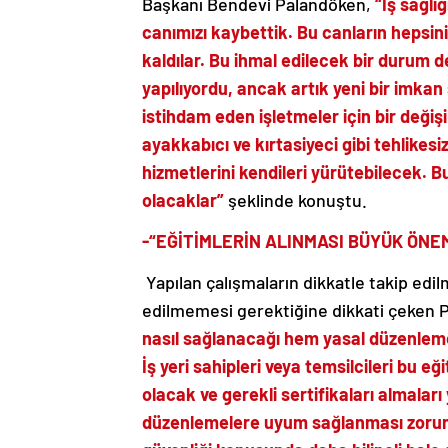
Başkanı Bendevi Palandöken,
“İş sağlı
canımızı kaybettik. Bu canların hepsinin 
kaldılar. Bu ihmal edilecek bir durum de
yapılıyordu, ancak artık yeni bir imka
istihdam eden işletmeler için bir deği
ayakkabıcı ve kırtasiyeci gibi tehlikesiz
hizmetlerini kendileri yürütebilecek. 
olacaklar”
şeklinde konuştu.
-“EĞİTİMLERİN ALINMASI BÜYÜK ÖNE
Yapılan çalışmaların dikkatle takip edil
edilmemesi gerektiğine dikkati çeken
nasıl sağlanacağı hem yasal düzenleme
İş yeri sahipleri veya temsilcileri bu eği
olacak ve gerekli sertifikaları almaları 
düzenlemelere uyum sağlanması zorunlu