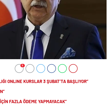
0
IĞI ONLINE KURSLAR 3 ŞUBAT’TA BAŞLIYOR”
IN”
İ İÇİN FAZLA ÖDEME YAPMAYACAK”