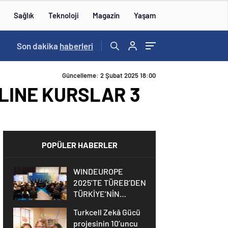
Sağlık
Teknoloji
Magazin
Yaşam
Son dakika
haberleri
Güncelleme: 2 Şubat 2025 18:00
NLINE KURSLAR 3
POPÜLER HABERLER
WINDEUROPE
2025’TE TÜREB’DEN
TÜRKİYE’NİN
RÜZGAR SEKTÖRÜNE
Turkcell Zekâ Gücü
YÖNELİK GÜÇLÜ
projesinin 10’uncu
ÇAĞRI