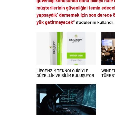
güvenliği konusunda daha bilinçli hale
müşterilerinin güvenliğini temin edecek
yapsaydık’ dememek için son derece ön
yük getirmeyecek”
ifadelerini kullandı.
LİPOENZİM TEKNOLOJİSİYLE
WINDEU
GÜZELLİK VE BİLİM BULUŞUYOR
TÜREB’
RÜZGA
GÜÇLÜ 