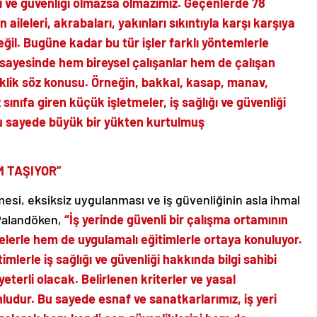
ğı ve güvenliği olmazsa olmazımız. Geçenlerde 78
aileleri, akrabaları, yakınları sıkıntıyla karşı karşıya
ğil.
Bugüne kadar bu tür işler farklı yöntemlerle
n sayesinde hem bireysel çalışanlar hem de çalışan
şiklik söz konusu. Örneğin, bakkal, kasap, manav,
 sınıfa giren küçük işletmeler, iş sağlığı ve güvenliği
Bu sayede büyük bir yükten kurtulmuş
M TAŞIYOR”
mesi, eksiksiz uygulanması ve iş güvenliğinin asla ihmal
 Palandöken,
“İş yerinde güvenli bir çalışma ortamının
lerle hem de uygulamalı eğitimlerle ortaya konuluyor.
timlerle iş sağlığı ve güvenliği hakkında bilgi sahibi
yeterli olacak. Belirlenen kriterler ve yasal
dur. Bu sayede esnaf ve sanatkarlarımız, iş yeri