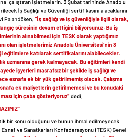
nel çalıştıran işletmelerin, 3 Şubat tarihinde Anadolu
ilecek İş Sağlığı ve Güvenliği sertifikasını alacaklarını
vi Palandöken,
“İş sağlığı ve iş güvenliğiyle ilgili olarak,
langıç süresinin devam ettiğini biliyorsunuz. Bu iş
itimlerinin alınabilmesi için TESK olarak yaptığımız
nı olan işletmelerimiz Anadolu Üniversitesi’nin 3
 eğitimlere katılarak sertifikalarını alabilecekler.
ağlık uzmanına gerek kalmayacak. Bu eğitimleri kendi
sayede işyerleri masrafsız bir şekilde iş sağlığı ve
ylece esnafa ek bir yük getirilmemiş olacak. Çalışma
 esnafa ek maliyetlerin getirilmemesi ve bu konudaki
ması için çaba gösteriyoruz”
dedi.
MAZIMIZ”
 kritik bir konu olduğunu ve bunun ihmal edilmeyecek
e Esnaf ve Sanatkarları Konfederasyonu (TESK) Genel