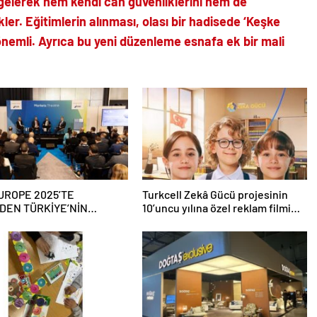
 gelerek hem kendi can güvenliklerini hem de
ler. Eğitimlerin alınması, olası bir hadisede ‘Keşke
emli. Ayrıca bu yeni düzenleme esnafa ek bir mali
ROPE 2025’TE
Turkcell Zekâ Gücü projesinin
DEN TÜRKİYE’NİN
10’uncu yılına özel reklam filmi
R SEKTÖRÜNE YÖNELİK
yayında
ÇAĞRI