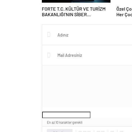
FORTE T.C. KÜLTÜR VE TURİZM
Özel Ço
BAKANLIĞI’NIN SİBER
Her Çoc
GÜVENLİĞİ İÇİN STM İLE İŞ
BİRLİĞİ YAPTI
En az 10 karakter gerekli