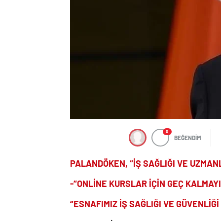
0
BEĞENDİM
PALANDÖKEN, “İŞ SAĞLIĞI VE UZMANL
-“ONLİNE KURSLAR İÇİN GEÇ KALMAY
“ESNAFIMIZ İŞ SAĞLIĞI VE GÜVENLİĞ