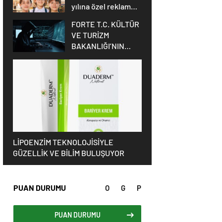
yılına özel reklam
filmi yayında
FORTE T.C. KÜLTÜR
VE TURİZM
BAKANLIĞI’NIN
SİBER GÜVENLİĞİ
İÇİN STM İLE İŞ
BİRLİĞİ YAPTI
LİPOENZİM TEKNOLOJİSİYLE
GÜZELLİK VE BİLİM BULUŞUYOR
PUAN DURUMU
O
G
P
PUAN DURUMU