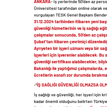
ANKARA
– İş yerlerinde 50’den az perso
Üniversitesi tarafından online olarak ver
vurgulayan TESK Genel Başkanı Bende
31.12.2024 tarihinden itibaren yeni baş
güvenliği hizmetlerinin ve iş sağlığı eğ
çalışmalar sonucunda, 50’den az çalışa
Şubat’tan itibaren çevrimiçi düzenlediği
Ayrıyeten bir işyeri uzmanı veya bir s
işyerleri için işverenler alabilecek. Bu 
güvenliği sertifikası alabilecekler, bö
Bakanlığı ile yaptığımız çalışmalarda,
ücretlerin esnafı zor durumda bırakma
-“
İŞ SAĞLIĞI GÜVENLİĞİ OLMAZSA OL
İş sağlığı ve güvenliği, her işyeri için
kadar önemli olduğunu belirten Türkiy