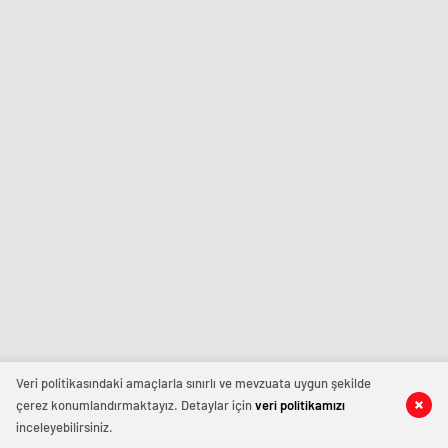
Veri politikasındaki amaçlarla sınırlı ve mevzuata uygun şekilde
çerez konumlandırmaktayız. Detaylar için
veri politikamızı
inceleyebilirsiniz.