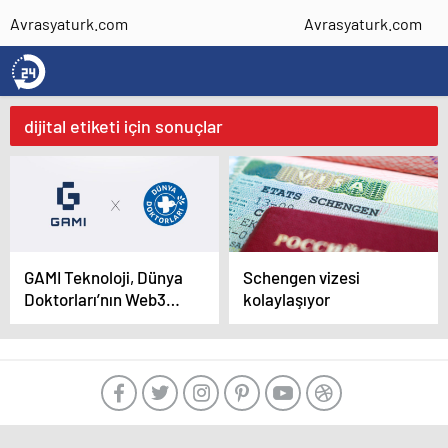
Avrasyaturk.com
Avrasyaturk.com
dijital etiketi için sonuçlar
GAMI Teknoloji, Dünya
Schengen vizesi
Doktorları’nın Web3
kolaylaşıyor
dönüşümüne öncülük
edecek