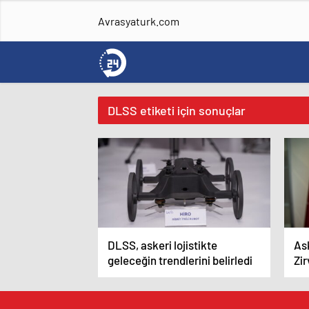
Avrasyaturk.com
DLSS etiketi için sonuçlar
DLSS, askeri lojistikte
Ask
geleceğin trendlerini belirledi
Zir