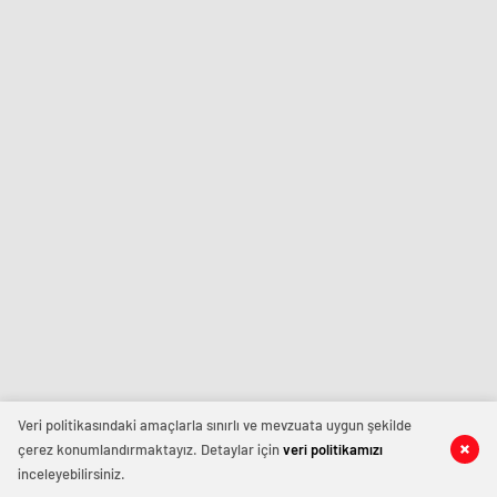
Veri politikasındaki amaçlarla sınırlı ve mevzuata uygun şekilde
çerez konumlandırmaktayız. Detaylar için
veri politikamızı
inceleyebilirsiniz.