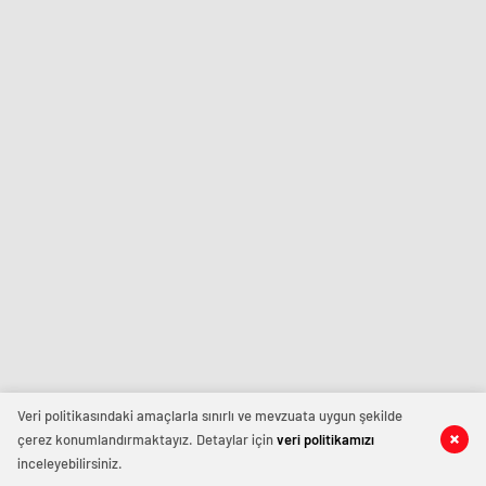
Veri politikasındaki amaçlarla sınırlı ve mevzuata uygun şekilde
çerez konumlandırmaktayız. Detaylar için
veri politikamızı
inceleyebilirsiniz.