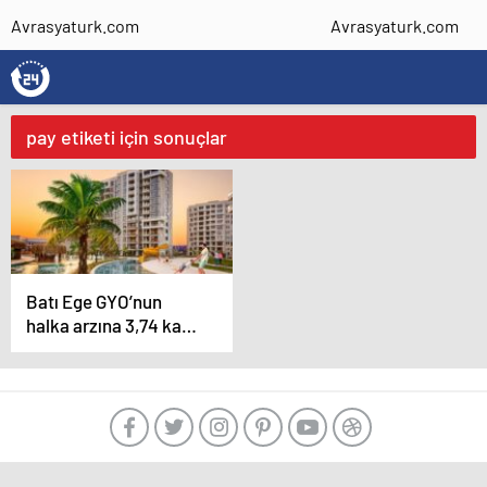
Avrasyaturk.com
Avrasyaturk.com
pay etiketi için sonuçlar
Batı Ege GYO’nun
halka arzına 3,74 kat
talep geldi