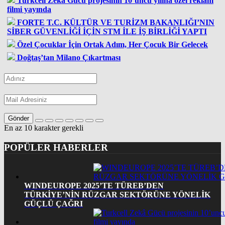
Turkcell Zekâ Gücü projesinin 10’uncu yılına özel reklam
filmi yayında
FORTE T.C. KÜLTÜR VE TURİZM BAKANLIĞI’NIN
SİBER GÜVENLİĞİ İÇİN STM İLE İŞ BİRLİĞİ YAPTI
Özel Çocuklar İçin Ortak Adım, Her Çocuk Bir Gelecek
Doğtaş’tan Milano Çıkartması
Gönder
En az 10 karakter gerekli
POPÜLER HABERLER
WINDEUROPE 2025’TE TÜREB’DEN
TÜRKİYE’NİN RÜZGAR SEKTÖRÜNE YÖNELİK
GÜÇLÜ ÇAĞRI