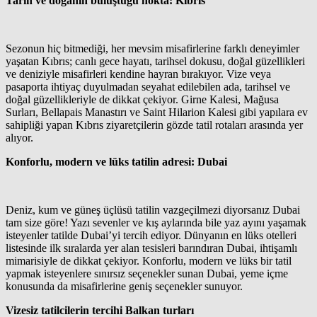
Tarih ve doğanın buluştuğu nokta: Kıbrıs
Sezonun hiç bitmediği, her mevsim misafirlerine farklı deneyimler
yaşatan Kıbrıs; canlı gece hayatı, tarihsel dokusu, doğal güzellikleri
ve deniziyle misafirleri kendine hayran bırakıyor. Vize veya
pasaporta ihtiyaç duyulmadan seyahat edilebilen ada, tarihsel ve
doğal güzellikleriyle de dikkat çekiyor. Girne Kalesi, Mağusa
Surları, Bellapais Manastırı ve Saint Hilarion Kalesi gibi yapılara ev
sahipliği yapan Kıbrıs ziyaretçilerin gözde tatil rotaları arasında yer
alıyor.
Konforlu, modern ve lüks tatilin adresi: Dubai
Deniz, kum ve güneş üçlüsü tatilin vazgeçilmezi diyorsanız Dubai
tam size göre! Yazı sevenler ve kış aylarında bile yaz ayını yaşamak
isteyenler tatilde Dubai’yi tercih ediyor. Dünyanın en lüks otelleri
listesinde ilk sıralarda yer alan tesisleri barındıran Dubai, ihtişamlı
mimarisiyle de dikkat çekiyor. Konforlu, modern ve lüks bir tatil
yapmak isteyenlere sınırsız seçenekler sunan Dubai, yeme içme
konusunda da misafirlerine geniş seçenekler sunuyor.
Vizesiz tatilcilerin tercihi Balkan turları