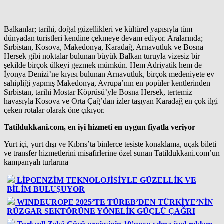
Balkanlar; tarihi, doğal güzellikleri ve kültürel yapısıyla tüm
dünyadan turistleri kendine çekmeye devam ediyor. Aralarında;
Sırbistan, Kosova, Makedonya, Karadağ, Arnavutluk ve Bosna
Hersek gibi noktalar bulunan büyük Balkan turuyla vizesiz bir
şekilde birçok ülkeyi gezmek mümkün. Hem Adriyatik hem de
İyonya Denizi’ne kıyısı bulunan Arnavutluk, birçok medeniyete ev
sahipliği yapmış Makedonya, Avrupa’nın en popüler kentlerinden
Sırbistan, tarihi Mostar Köprüsü’yle Bosna Hersek, tertemiz
havasıyla Kosova ve Orta Çağ’dan izler taşıyan Karadağ en çok ilgi
çeken rotalar olarak öne çıkıyor.
Tatildukkani.com, en iyi hizmeti en uygun fiyatla veriyor
Yurt içi, yurt dışı ve Kıbrıs’ta binlerce tesiste konaklama, uçak bileti
ve transfer hizmetlerini misafirlerine özel sunan Tatildukkani.com’un
kampanyalı turlarına
LİPOENZİM TEKNOLOJİSİYLE GÜZELLİK VE
BİLİM BULUŞUYOR
WINDEUROPE 2025’TE TÜREB’DEN TÜRKİYE’NİN
RÜZGAR SEKTÖRÜNE YÖNELİK GÜÇLÜ ÇAĞRI