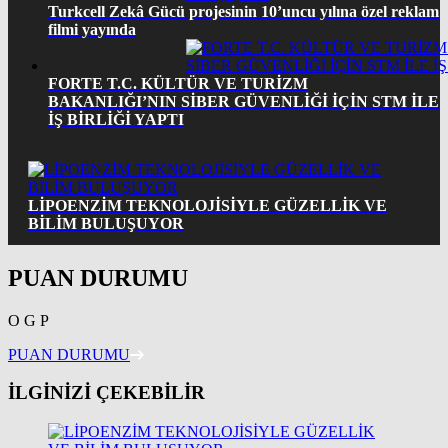
Turkcell Zekâ Gücü projesinin 10’uncu yılına özel reklam
filmi yayında
FORTE T.C. KÜLTÜR VE TURİZM
BAKANLIĞI’NIN SİBER GÜVENLİĞİ İÇİN STM İLE
İŞ BİRLİĞİ YAPTI
LİPOENZİM TEKNOLOJİSİYLE GÜZELLİK VE
BİLİM BULUŞUYOR
PUAN DURUMU
O
G
P
PUAN DURUMU
İLGİNİZİ ÇEKEBİLİR