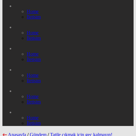
Home
İletişim
Home
İletişim
Home
İletişim
Home
İletişim
Home
İletişim
Home
İletişim
Anasayfa
/
Gündem
/
Tatile çıkmak için geç kalmayın!