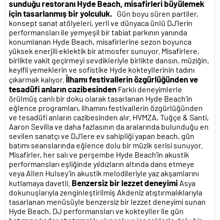
sunduğu restoranı Hyde Beach, misafirleri büyülemek
için tasarlanmış bir yolculuk.
Gün boyu süren partiler,
konsept sanat atölyeleri, yerli ve dünyaca ünlü DJ’lerin
performansları ile yemyeşil bir tabiat parkının yanında
konumlanan Hyde Beach, misafirlerine sezon boyunca
yüksek enerjili eklektik bir atmosfer sunuyor. Misafirlere,
birlikte vakit geçirmeyi sevdikleriyle birlikte dansın, müziğin,
keyifli yemeklerin ve sofistike Hyde kokteyllerinin tadını
İlhamı festivallerin özgürlüğünden ve
çıkarmak kalıyor.
tesadüfi anların cazibesinden
Farklı deneyimlerle
örülmüş canlı bir doku olarak tasarlanan Hyde Beach’in
eğlence programları, ilhamını festivallerin özgürlüğünden
ve tesadüfi anların cazibesinden alır. HVMZA, Tuğçe & Santi,
Aaron Sevilla ve daha fazlasının da aralarında bulunduğu en
sevilen sanatçı ve DJ’lere ev sahipliği yapan beach, gün
batımı seanslarında eğlence dolu bir müzik serisi sunuyor.
Misafirler, her salı ve perşembe Hyde Beach’in akustik
performansları eşliğinde yıldızların altında dans etmeye
veya Allen Hulsey’in akustik melodileriyle yaz akşamlarını
Benzersiz bir lezzet deneyimi
kutlamaya davetli.
Asya
dokunuşlarıyla zenginleştirilmiş Akdeniz atıştırmalıklarıyla
tasarlanan menüsüyle benzersiz bir lezzet deneyimi sunan
Hyde Beach, DJ performansları ve kokteyller ile gün