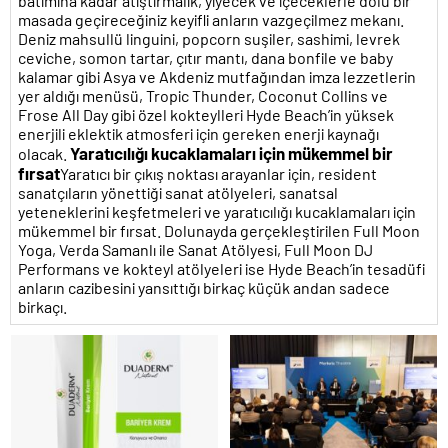
batımına kadar atıştırmalık, yiyecek ve içeceklerle dolu bir
masada geçireceğiniz keyifli anların vazgeçilmez mekanı.
Deniz mahsullü linguini, popcorn suşiler, sashimi, levrek
ceviche, somon tartar, çıtır mantı, dana bonfile ve baby
kalamar gibi Asya ve Akdeniz mutfağından imza lezzetlerin
yer aldığı menüsü, Tropic Thunder, Coconut Collins ve
Frose All Day gibi özel kokteylleri Hyde Beach’in yüksek
enerjili eklektik atmosferi için gereken enerji kaynağı
Yaratıcılığı kucaklamaları için mükemmel bir
olacak.
fırsat
Yaratıcı bir çıkış noktası arayanlar için, resident
sanatçıların yönettiği sanat atölyeleri, sanatsal
yeteneklerini keşfetmeleri ve yaratıcılığı kucaklamaları için
mükemmel bir fırsat. Dolunayda gerçekleştirilen Full Moon
Yoga, Verda Samanlı ile Sanat Atölyesi, Full Moon DJ
Performans ve kokteyl atölyeleri ise Hyde Beach’in tesadüfi
anların cazibesini yansıttığı birkaç küçük andan sadece
birkaçı.