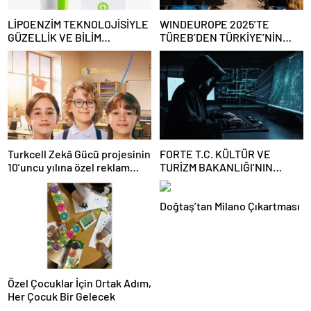
LİPOENZİM TEKNOLOJİSİYLE
WINDEUROPE 2025’TE
GÜZELLİK VE BİLİM
TÜREB’DEN TÜRKİYE’NİN
BULUŞUYOR
RÜZGAR SEKTÖRÜNE
YÖNELİK GÜÇLÜ ÇAĞRI
Turkcell Zekâ Gücü projesinin
FORTE T.C. KÜLTÜR VE
10’uncu yılına özel reklam
TURİZM BAKANLIĞI’NIN
filmi yayında
SİBER GÜVENLİĞİ İÇİN STM
İLE İŞ BİRLİĞİ YAPTI
Doğtaş’tan Milano Çıkartması
Özel Çocuklar İçin Ortak Adım,
Her Çocuk Bir Gelecek