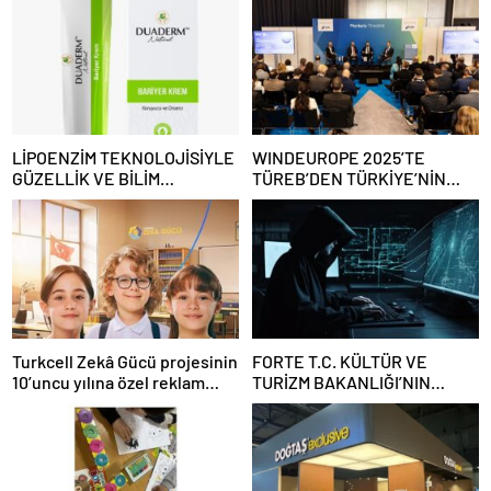
LİPOENZİM TEKNOLOJİSİYLE
WINDEUROPE 2025’TE
GÜZELLİK VE BİLİM
TÜREB’DEN TÜRKİYE’NİN
BULUŞUYOR
RÜZGAR SEKTÖRÜNE
YÖNELİK GÜÇLÜ ÇAĞRI
Turkcell Zekâ Gücü projesinin
FORTE T.C. KÜLTÜR VE
10’uncu yılına özel reklam
TURİZM BAKANLIĞI’NIN
filmi yayında
SİBER GÜVENLİĞİ İÇİN STM
İLE İŞ BİRLİĞİ YAPTI