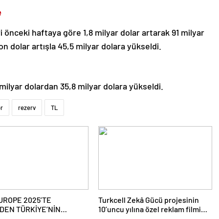
e
 önceki haftaya göre 1,8 milyar dolar artarak 91 milyar
yon dolar artışla 45,5 milyar dolara yükseldi.
milyar dolardan 35,8 milyar dolara yükseldi.
r
rezerv
TL
ROPE 2025’TE
Turkcell Zekâ Gücü projesinin
DEN TÜRKİYE’NİN
10’uncu yılına özel reklam filmi
R SEKTÖRÜNE YÖNELİK
yayında