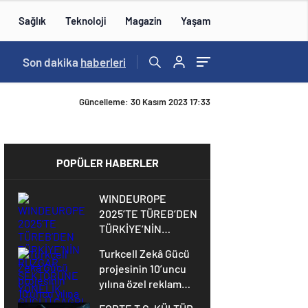
Sağlık
Teknoloji
Magazin
Yaşam
Son dakika
haberleri
Güncelleme: 30 Kasım 2023 17:33
POPÜLER HABERLER
WINDEUROPE
2025’TE TÜREB’DEN
TÜRKİYE’NİN
RÜZGAR SEKTÖRÜNE
Turkcell Zekâ Gücü
YÖNELİK GÜÇLÜ
projesinin 10’uncu
ÇAĞRI
yılına özel reklam
filmi yayında