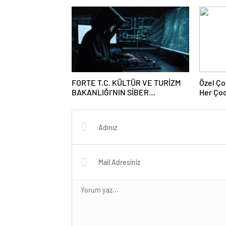
GÜÇLÜ 
FORTE T.C. KÜLTÜR VE TURİZM
Özel Ço
BAKANLIĞI’NIN SİBER
Her Çoc
GÜVENLİĞİ İÇİN STM İLE İŞ
BİRLİĞİ YAPTI