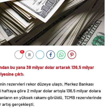
0
ndan bu yana 38 milyar dolar artarak 136,5 milyar
yesine çıktı.
nin rezervleri rekor düzeye ulaştı. Merkez Bankası
i haftaya göre 2 milyar dolar artışla 136,5 milyar dolara
anların en yüksek rakamı görüldü. TCMB rezervlerinde
 artış gerçekleşti.