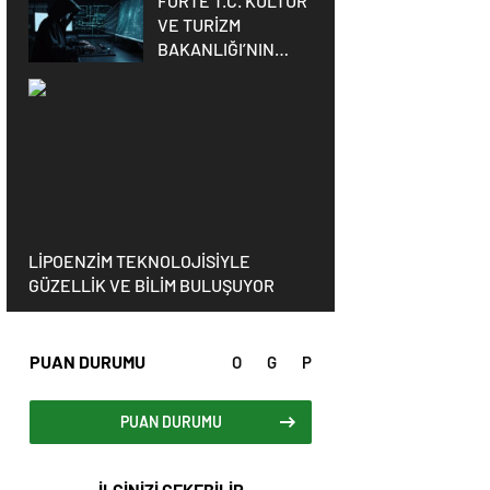
FORTE T.C. KÜLTÜR
VE TURİZM
BAKANLIĞI’NIN
SİBER GÜVENLİĞİ
İÇİN STM İLE İŞ
BİRLİĞİ YAPTI
LİPOENZİM TEKNOLOJİSİYLE
GÜZELLİK VE BİLİM BULUŞUYOR
PUAN DURUMU
O
G
P
PUAN DURUMU
İLGİNİZİ ÇEKEBİLİR