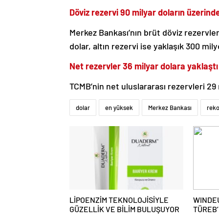
Döviz rezervi 90 milyar doların üzerind
Merkez Bankası’nın brüt döviz rezervleri
dolar, altın rezervi ise yaklaşık 300 mil
Net rezervler 36 milyar dolara yaklaştı
TCMB’nin net uluslararası rezervleri 29 
dolar
en yüksek
Merkez Bankası
reko
LİPOENZİM TEKNOLOJİSİYLE
WINDEU
GÜZELLİK VE BİLİM BULUŞUYOR
TÜREB’
RÜZGA