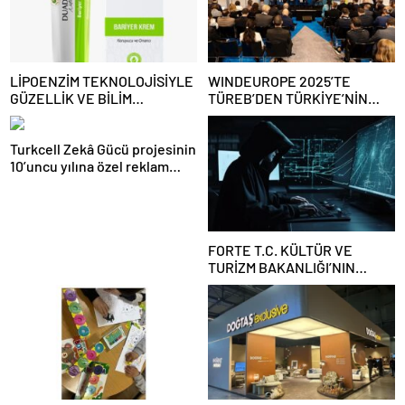
LİPOENZİM TEKNOLOJİSİYLE
WINDEUROPE 2025’TE
GÜZELLİK VE BİLİM
TÜREB’DEN TÜRKİYE’NİN
BULUŞUYOR
RÜZGAR SEKTÖRÜNE
YÖNELİK GÜÇLÜ ÇAĞRI
Turkcell Zekâ Gücü projesinin
10’uncu yılına özel reklam
filmi yayında
FORTE T.C. KÜLTÜR VE
TURİZM BAKANLIĞI’NIN
SİBER GÜVENLİĞİ İÇİN STM
İLE İŞ BİRLİĞİ YAPTI