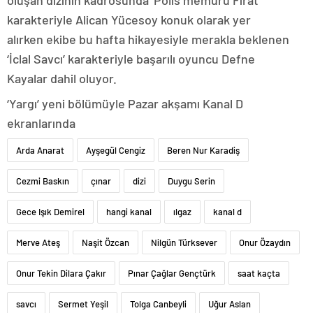
oluşan dizinin kadrosunda ‘Polis memuru Fırat’
karakteriyle Alican Yücesoy konuk olarak yer
alırken ekibe bu hafta hikayesiyle merakla beklenen
‘İclal Savcı’ karakteriyle başarılı oyuncu Defne
Kayalar dahil oluyor.
‘Yargı’ yeni bölümüyle Pazar akşamı Kanal D
ekranlarında
Arda Anarat
Ayşegül Cengiz
Beren Nur Karadiş
Cezmi Baskın
çınar
dizi
Duygu Serin
Gece Işık Demirel
hangi kanal
ılgaz
kanal d
Merve Ateş
Naşit Özcan
Nilgün Türksever
Onur Özaydın
Onur Tekin Dilara Çakır
Pınar Çağlar Gençtürk
saat kaçta
savcı
Sermet Yeşil
Tolga Canbeyli
Uğur Aslan