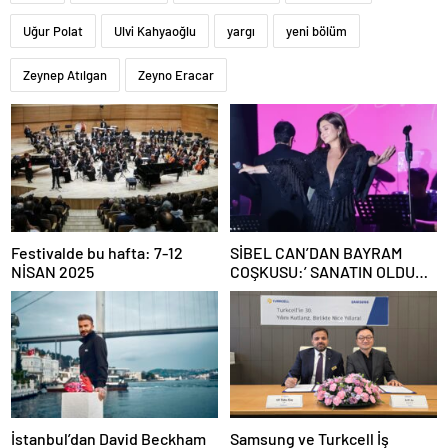
Uğur Polat
Ulvi Kahyaoğlu
yargı
yeni bölüm
Zeynep Atılgan
Zeyno Eracar
Festivalde bu hafta: 7-12
SİBEL CAN’DAN BAYRAM
NİSAN 2025
COŞKUSU:’ SANATIN OLDUĞU
HER GÜN BAYRAMDIR’
İstanbul’dan David Beckham
Samsung ve Turkcell İş