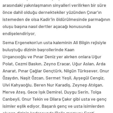
arasındaki yakınlaşmanın sinyalleri verilirken bir süre
önce dahil olduğu dernektekiler yüzünden Çınar’ın
istemeden de olsa Kadir’in öldürülmesinde parmağının
oluşu başına nasıl dertler açacağı konusunda
endişelendiriyor.
Sema Ergenekon’un usta kaleminin Ali Bilgin rejisiyle
buluştuğu dizinin başrollerinde Kaan
Urgancıoğlu ve Pınar Deniz yer alırken onlara Uğur
Polat, Cezmi Baskın, Zeyno Eracar, Uğur Aslan, Arda
Anarat, Pınar Çağlar Gençtürk, Nilgün Türksever, Onur
Özaydın, Naşit Özcan, Sermet Yeşil, Ayşegül Cengiz,
Ulvi Kahyaoğlu, Beren Nur Karadiş, Zeynep Atılgan,
Merve Ateş, Gece Işık Demirel, Duygu Serin, Tolga
Canbeyli, Onur Tekin ve Dilara Çakır gibi usta ve genç
isimler eşlik ediyor. Başarılı genç ve usta isimlerden