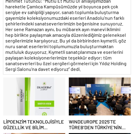
Mehmet Tütüncü: “‘Mutlu Et Mutlu Ol’ anlayışımızdan
hareketle Çamlıca Kampüsümüzde yıl boyunca pek çok
sergiye ev sahipliği yapıyor, sanatı toplumla buluşturma
gayemizle koleksiyonumuzdaki eserleri Anadolu’nun farklı
şehirlerindeki sanatseverlerimizin beğenisine sunuyoruz.
Her sene Ramazan ayını, bu mübarek ayın manevi iklimini
hep birlikte paylaşmak amacıyla düzenlediğimiz geleneksel
sergilerimizle karşılıyoruz. Bu yıl da birbirinden kıymetli, göz
nuru sanat eserlerini toplumumuzla buluşturmaktan
mutluluk duyuyoruz. Kıymetli sanatçılarımıza ve eserlerini
paylaşan koleksiyonerlerimize teşekkür ediyor; tüm
sanatseverleri bu özel sergileri görmeleri için Yıldız Holding
Sergi Salonu’na davet ediyoruz” dedi.
LİPOENZİM TEKNOLOJİSİYLE
WINDEUROPE 2025’TE
GÜZELLİK VE BİLİM
TÜREB’DEN TÜRKİYE’NİN
BULUŞUYOR
RÜZGAR SEKTÖRÜNE