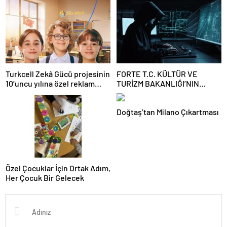
YÖNELİK GÜÇLÜ ÇAĞRI
Turkcell Zekâ Gücü projesinin
FORTE T.C. KÜLTÜR VE
10’uncu yılına özel reklam
TURİZM BAKANLIĞI’NIN
filmi yayında
SİBER GÜVENLİĞİ İÇİN STM
İLE İŞ BİRLİĞİ YAPTI
Doğtaş’tan Milano Çıkartması
Özel Çocuklar İçin Ortak Adım,
Her Çocuk Bir Gelecek