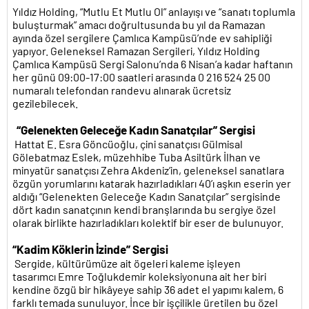
Yıldız Holding, “Mutlu Et Mutlu Ol” anlayışı ve “sanatı toplumla
buluşturmak” amacı doğrultusunda bu yıl da Ramazan
ayında özel sergilere Çamlıca Kampüsü’nde ev sahipliği
yapıyor. Geleneksel Ramazan Sergileri, Yıldız Holding
Çamlıca Kampüsü Sergi Salonu’nda 6 Nisan’a kadar haftanın
her günü 09:00-17:00 saatleri arasında 0 216 524 25 00
numaralı telefondan randevu alınarak ücretsiz
gezilebilecek.
“Gelenekten Geleceğe Kadın Sanatçılar”
Sergisi
Hattat E. Esra Göncüoğlu, çini sanatçısı Gülmisal
Gölebatmaz Eslek, müzehhibe Tuba Asiltürk İlhan ve
minyatür sanatçısı Zehra Akdeniz’in, geleneksel sanatlara
özgün yorumlarını katarak hazırladıkları 40’ı aşkın eserin yer
aldığı “Gelenekten Geleceğe Kadın Sanatçılar” sergisinde
dört kadın sanatçının kendi branşlarında bu sergiye özel
olarak birlikte hazırladıkları kolektif bir eser de bulunuyor.
“Kadim Köklerin İzinde” Sergisi
Sergide, kültürümüze ait ögeleri kaleme işleyen
tasarımcı Emre Toğlukdemir koleksiyonuna ait her biri
kendine özgü bir hikâyeye sahip 36 adet el yapımı kalem, 6
farklı temada sunuluyor. İnce bir işçilikle üretilen bu özel