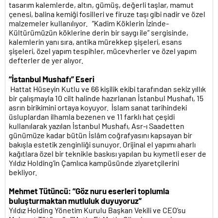
tasarım kalemlerde, altın, gümüş, değerli taşlar, mamut
çenesi, balina kemiği fosilleri ve firuze taşı gibi nadir ve özel
malzemeler kullanılıyor. “Kadim Köklerin İzinde-
Kültürümüzün köklerine derin bir saygı ile” sergisinde,
kalemlerin yanı sıra, antika mürekkep şişeleri, esans
şişeleri, özel yapım tespihler, mücevherler ve özel yapım
defterler de yer alıyor.
“İstanbul Mushafı” Eseri
Hattat Hüseyin Kutlu ve 66 kişilik ekibi tarafından sekiz yıllık
bir çalışmayla 10 cilt halinde hazırlanan İstanbul Mushafı, 15
asrın birikimini ortaya koyuyor. İslam sanat tarihindeki
üsluplardan ilhamla bezenen ve 11 farklı hat çeşidi
kullanılarak yazılan İstanbul Mushafı, Asr-ı Saadetten
günümüze kadar bütün İslâm coğrafyasını kapsayan bir
bakışla estetik zenginliği sunuyor. Orijinal el yapımı aharlı
kağıtlara özel bir teknikle baskısı yapılan bu kıymetli eser de
Yıldız Holding’in Çamlıca kampüsünde ziyaretçilerini
bekliyor.
Mehmet Tütüncü: “Göz nuru eserleri toplumla
buluşturmaktan mutluluk duyuyoruz”
Yıldız Holding Yönetim Kurulu Başkan Vekili ve CEO’su